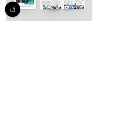
発行元 : 公益財団法人東京都歴史文化財団 アーツカ
ウンシル東京
聞き手 : 佐藤李青（アーツカウンシル東京）、嘉原
妙（アーツカウンシル東京）
レポート構成 : 杉原環樹（ライター） [P.2-3]
編集 : 中田一会 (
きてん企画室
)
撮影 : 加藤甫 [P.1-3]
Publisher: Tokyo Metropolitan Foundation
for History and Culture Arts Council Tokyo